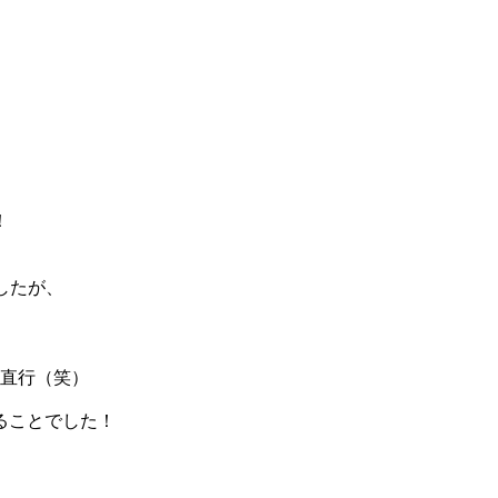
！
したが、
へ直行（笑）
ることでした！