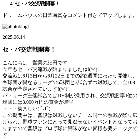
セ・パ交流戦開幕！
ドリームハウスの日常写真をコメント付きでアップします。
2025.06.14
セ・パ交流戦開幕！
こんにちは！営業の細田です！
今年もセ・パ交流戦が始まりましたね!(^^)!
交流戦は6月3日から6月22日までの約3週間にわたり開催し、
各球団が異なるリーグの6球団と3試合ずつ対戦して、全108
試合が予定されています!(^^)!
パ・リーグ主催試合ではDH制が採用され、交流戦勝率1位の
球団には3,000万円の賞金が贈呈
・・・羨ましい( ﾟДﾟ)
この期間中は、普段は対戦しないチーム同士の熱戦が繰り広
げられ、野球ファンにとって見逃せないイベントとなってお
りますので普段はプロ野球に興味がない皆様も要チェックで
す！