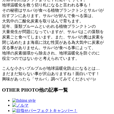
地球温暖化を救う切り札になると言われる事も！
その秘密はサルパが食べる植物プランクトンとサルパが
出すフンにあります。サルパが好んで食べる藻は、
大気中の二酸化炭素を取り込んで育ちます。
近年、藻類ブルームといわれる植物プランクトンの
大量発生が問題になっていますが、サルパはこの藻類を
炭素ごと食べてしまいます。また、サルパの糞は炭素を
閉じ込めたまま海底に沈む性質がある為大気中に炭素が
戻る事がありません。サルパが食べる事によって、
地球の炭素循環から除去され、地球温暖化を防ぐのに
役立つのではないかと考えられています。
こんな小さいプルプルが地球温暖化防止になるとは…
まだまだ知らない事が沢山ありますね！面白いです！
興味があったら「サルパ」調べてみてください(^^)♪
OTHER PHOTO
他の記事一覧