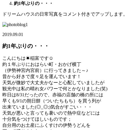
約1年ぶりの・・・
ドリームハウスの日常写真をコメント付きでアップします。
2019.09.01
約1年ぶりの・・・
こんにちは☀稲富です☺
約１年ぶりにおはらい町・おかげ横丁
（伊勢神宮内宮前）に行ってきました～♪
昔から好きで度々足を運んでいます！
天気が微妙で大丈夫かなーと心配していましたが
観光中は私の晴れ女パワーで何とかなりました(笑)
昨日は8/31だったので、赤福の店舗の橋の所には
早くも9/1の朔日餅（ついたちもち）を買う列が
出来ていました(◎_◎;)気合がすごい・・・
天気が悪いと言っても暑いので熱中症などには
十分気をつけてほしいものです；
自分用のお土産にふくすけの伊勢うどんを